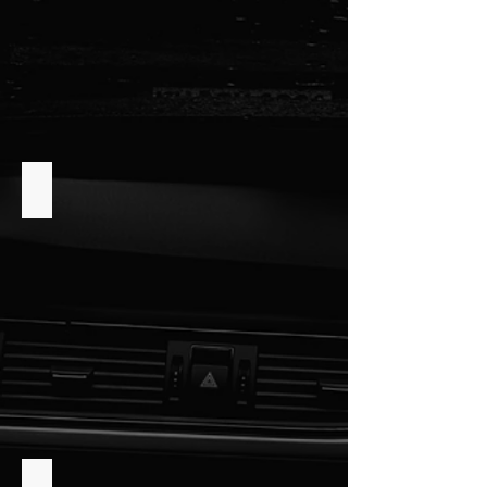
Véhicule
Additifs
Équiper ma Voiture
Équiper
ma
Voiture