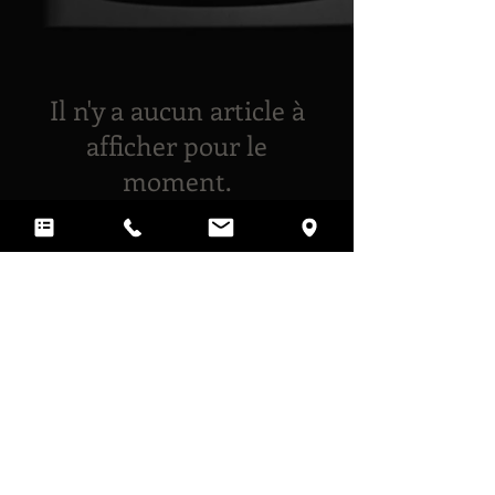
Il n'y a aucun article à
afficher pour le
moment.
Mobali, c'est aussi une équipe qui met tout en
oeuvre pour trouver un véhicule qui vous
convient...
VISITER