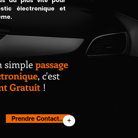
us au plus vite pour
stic électronique et
ème.
n simple
passage
ectronique
, c'est
t Gratuit
!
Prendre Contact...
+