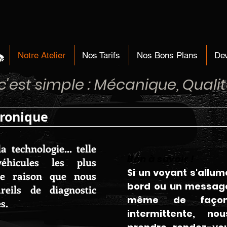
Notre Atelier
Nos Tarifs
Nos Bons Plans
Dev
'est simple : Mécanique, Qualité,
tronique
a technologie...
telle
Bon à savoir !
éhicules les plus
Si un voyant s'allum
tte raison que nous
bord ou un message
eils de diagnostic
même de façon
s.
intermittente, n