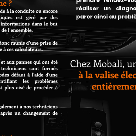
prendre rendez-vo
ne ?
réaliser un diagno
aide à la conduite ou encore
parer ainsi au probl
niques est géré par des
 informations dans le but
 de l’ensemble.
 donc munis d’une prise de
 à ces calculateurs.
Chez Mobali, u
 et aux pannes qui ont été
 techniciens sont formés
à la valise él
des défaut à l'aide d'une
ntifiant les problèmes
entièremen
est plus aisé de procéder à
galement à nos techniciens
s après un changement de