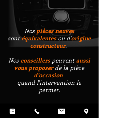
Nos
pièces neuves
sont
équivalentes
ou d'
origine
constructeur
.
Nos
conseillers
peuvent
aussi
vous proposer
de la
pièce
d'occasion
quand l'intervention le
permet.
+
Prendre Contact...
Mobali, c'est aussi une équipe qui met tout en