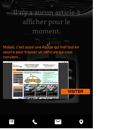
Il n'y a aucun article à
afficher pour le
moment.
Mobali, c'est aussi une équipe qui met tout en
oeuvre pour trouver un véhicule qui vous
convient...
VISITER