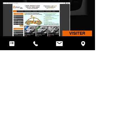
VISITER
Coordonnées :
21 rue des Maraîchers
Les Hauts de Couëron
44220 Couëron