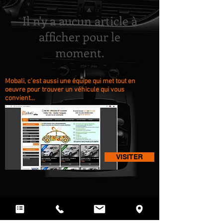
Il n'y a aucun article à
afficher pour le
moment.
Mobali, c'est aussi une équipe qui met tout en
oeuvre pour trouver un véhicule qui vous
convient...
VISITER